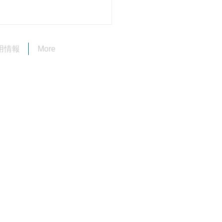
用情報
More
コンクリーニングやって
！