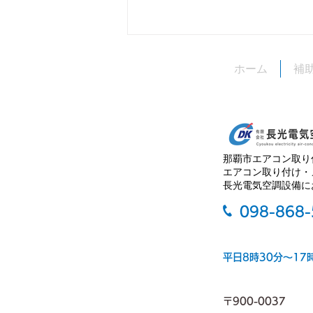
台風接近時の対応について
ホーム
補
いつも長光電気空調設備をご利用
いただきありがとうございます。
当社では、台風接近時、バスが止
まったら休業となっております。
ご理解とご協力の程よろしくお願
那覇市エアコン取り
い申し上げます。
エアコン取り付け・
長光電気空調設備に
098-868
平日8時30分～17
〒900-0037