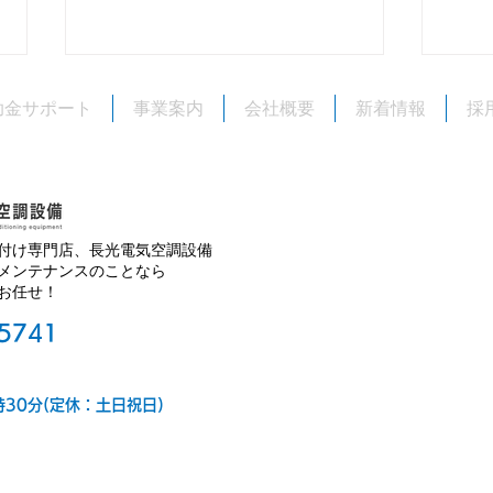
旧盆期間中の営業について
助金サポート
事業案内
会社概要
新着情報
採
いつも長光電気空調設備をご利用
いただき、誠にありがとうござい
ます。 今年（2026年）の旧盆期
間中、当社は 8月27日（木・ウー
クイ） 8月28日（金） の両日を
付け専門店、長光電気空調設備
お休みとさせていただきます。
エア
メンテナンスのことなら
お任せ！
ご不便をおかけいたしますが、よ
ます
ろしくお願いいたします。
-5741
時30分(定休：土日祝日)