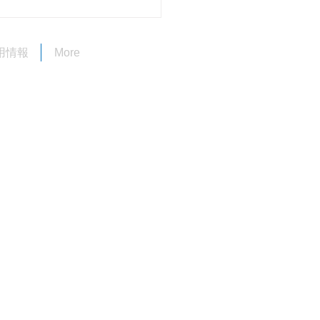
期間中の営業について
用情報
More
も長光電気空調設備をご利用
だき、誠にありがとうござい
。 今年（2026年）の旧盆期
、当社は 8月27日（木・ウー
） 8月28日（金） の両日を
みとさせていただきます。
便をおかけいたしますが、よ
くお願いいたします。