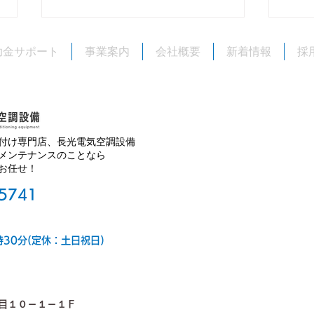
旧盆
助金サポート
事業案内
会社概要
新着情報
採
いつ
いた
ます
間中
クイ
付け専門店、長光電気空調設備
お休
沖縄の体育館や工場の暑熱・
メンテナンスのことなら
お任せ！
ご不
熱中症対策に。大空間向けエ
ろし
アコン「マルチジェット」の
-5741
ご紹介
時30分(定休：土日祝日)
目１０－１－１Ｆ