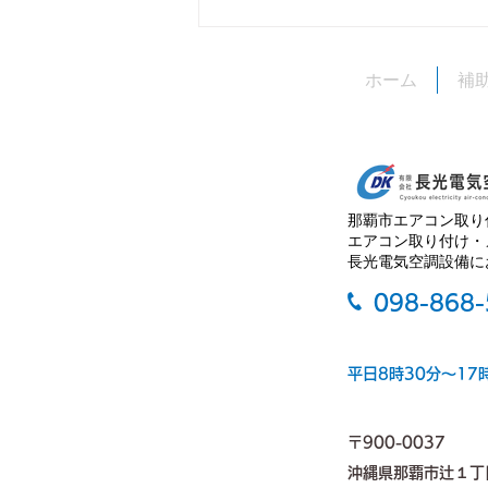
台風接近時の対応について
ホーム
補
いつも長光電気空調設備をご利用
いただきありがとうございます。
当社では、台風接近時、バスが止
まったら休業となっております。
ご理解とご協力の程よろしくお願
那覇市エアコン取り
い申し上げます。
エアコン取り付け・
長光電気空調設備に
098-868
平日8時30分～17
〒900-0037
沖縄県那覇市辻１丁