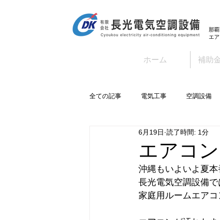
那覇
エア
ホーム
補助
全ての記事
電気工事
空調設備
6月19日
読了時間: 1分
エアコン
沖縄もいよいよ夏本
長光電気空調設備で
家庭用ルームエアコ