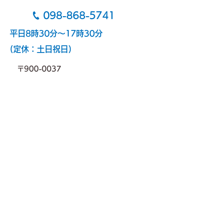
エアコンクリー
月27日（木・ウークイ） 8月
ってます！
098-868-5741
28日（金） の両日をお休み
とさせていただきます。 ご不
平日8時30分～17時30分
便をおかけいたしますが、よ
(定休：土日祝日)
ろしくお願いいたします。
〒900-0037
沖縄県那覇市辻１丁目１０－１－１Ｆ
TEL：
098-868-5741
FAX：098-861-7816