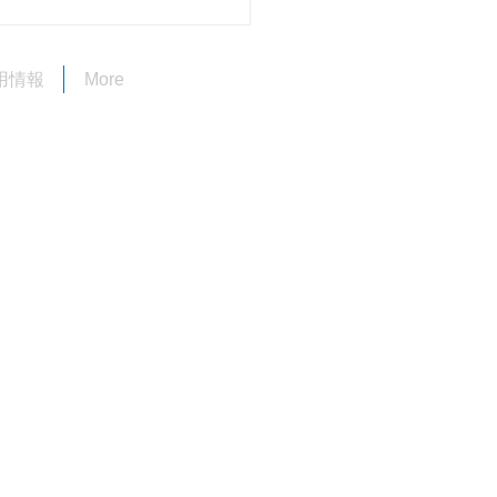
用情報
More
ルデンウイーク期間中の
について