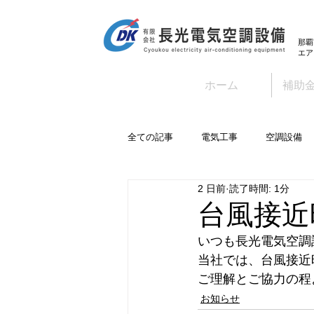
那覇
エア
ホーム
補助
全ての記事
電気工事
空調設備
2 日前
読了時間: 1分
台風接近
いつも長光電気空調
当社では、台風接近
ご理解とご協力の程
お知らせ