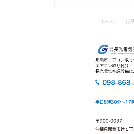
旧盆期間中の営業について
ホーム
補
いつも長光電気空調設備をご利用
いただき、誠にありがとうござい
ます。 今年（2026年）の旧盆期
間中、当社は 8月27日（木・ウー
クイ） 8月28日（金） の両日を
那覇市エアコン取り
お休みとさせていただきます。
エアコン取り付け・
長光電気空調設備に
ご不便をおかけいたしますが、よ
ろしくお願いいたします。
098-868
平日8時30分～17
〒900-0037
沖縄県那覇市辻１丁