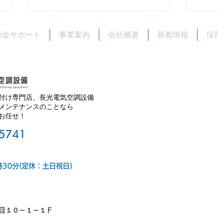
助金サポート
事業案内
会社概要
新着情報
採
付け専門店、長光電気空調設備
エアコンクリーニングやって
ゴー
メンテナンスのことなら
お任せ！
ます！
営業
-5741
時30分(定休：土日祝日)
目１０－１－１Ｆ