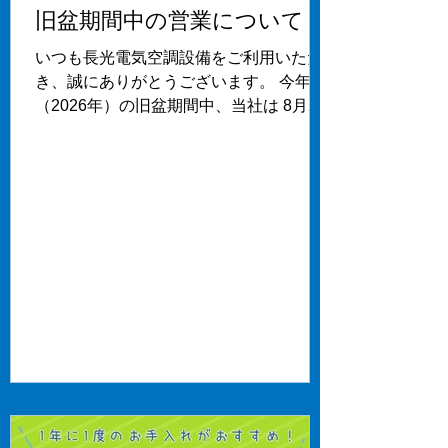
旧盆期間中の営業について
どの大空間では、「冷気が奥まで届かな
い」「後から付けられる場所が限られ
いつも長光電気空調設備をご利用いただ
る」などの課題がありました。 今回ご紹
き、誠にありがとうございます。 今年
介するダイキンの大空間向けエアコン
（2026年）の旧盆期間中、当社は 8月27
「マルチジェット」は、それらの課題を
日（木・ウークイ） 8月28日（金） の両
解決します。 20m先まで届く大風量で広
日をお休みとさせていただきます。 ご不
い空間も涼しく マルチジェットは、大風
便をおかけいたしますが、よろしくお願
量と整流板によって、障害物が無ければ
いいたします。
20m先で1m/sの風速を実現。広い空間で
もしっかり冷気を届けることができま
す。 複数台の室内機を接続可能 1台の室
外機に対し室内機を5台まで接続可能。
また、天井埋込カセット形・天井吊形・
天井埋込ダクト形・床置ダクト形との混
在設置も可能となっております。 コンパ
クトで天吊・壁掛にも対応 マルチジェッ
トの奥行きは400㎜。体育館のキャット
ウォークにも床置き可能です。 天吊、壁