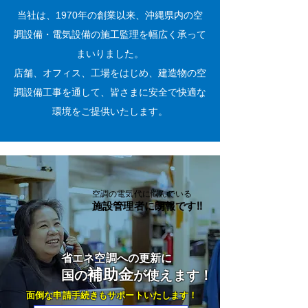
当社は、1970年の創業以来、沖縄県内の空
調設備・電気設備の施工監理を幅広く承って
まいりました。
店舗、オフィス、工場をはじめ、建造物の空
調設備工事を通して、皆さまに安全で快適な
環境をご提供いたします。
​空調の電気代に悩んでいる
施設管理者に朗報です!!
省エネ空調への更新に
補助金
国の
が使えます！
面倒な申請手続きもサポートいたします！