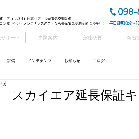
098-
市エアコン取り付け専門店、長光電気空調設備
平日8時30分～1
コン取り付け・メンテナンスのことなら長光電気空調設備にお任せ！
金サポート
事業案内
会社概要
新着
設備
メンテナンス
お知らせ
ブログ
 2分
 スカイエア延長保証キ