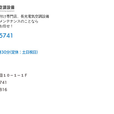
ます
間中
クイ
付け専門店、長光電気空調設備
お休
沖縄の体育館や工場の暑熱・
メンテナンスのことなら
お任せ！
ご不
熱中症対策に。大空間向けエ
ろし
アコン「マルチジェット」の
-5741
ご紹介
時30分(定休：土日祝日)
目１０－１－１Ｆ
5741
816