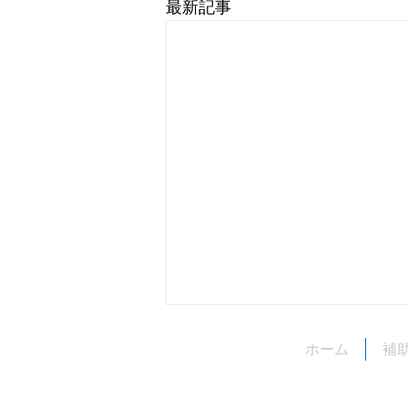
最新記事
台風接近時の対応について
ホーム
補
いつも長光電気空調設備をご利用
いただきありがとうございます。