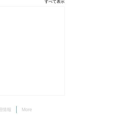
すべて表示
期間中の営業について
用情報
More
も長光電気空調設備をご利用
だき、誠にありがとうござい