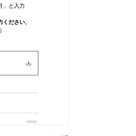
6月」と入力
入力ください
。
）